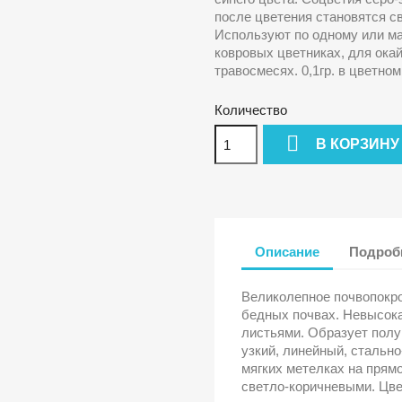
после цветения становятся с
Используют по одному или ма
ковровых цветниках, для ока
травосмесях. 0,1гр. в цветном
Количество

В КОРЗИНУ
Описание
Подробн
Великолепное почвопокро
бедных почвах. Невысока
листьями. Образует полу
узкий, линейный, стально
мягких метелках на прям
светло-коричневыми. Цве