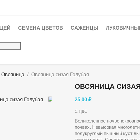
ЩЕЙ
СЕМЕНА ЦВЕТОВ
САЖЕНЦЫ
ЛУКОВИЧНЫЕ
Овсяница
Овсяница сизая Голубая
ОВСЯНИЦА СИЗАЯ
25,00 ₽
С НДС
Великолепное почвопокровное
почвах. Невысокая многолетн
полукруглый пышный куст выс
синего цвета. Соцветия серо-