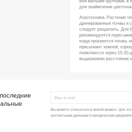
или малыми группами, в 
для окаймления цветочны
Агротехника. Растение т
дренированные почвы и с
следует разделить. Для 
рекомендуется пересажива
когда прогреется почва, 
присыпают землей, хорош
появляются через 15-20 
выдерживая расстояние м
 последние
иальные
Вы можете отписаться в любой момент. Для эт
контактными данными в юридическом уведомле