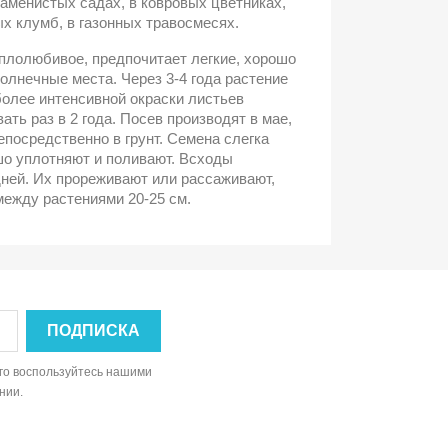
каменистых садах, в ковровых цветниках,
х клумб, в газонных травосмесях.
еплолюбивое, предпочитает легкие, хорошо
олнечные места. Через 3-4 года растение
более интенсивной окраски листьев
ть раз в 2 года. Посев производят в мае,
непосредственно в грунт. Семена слегка
о уплотняют и поливают. Всходы
дней. Их прореживают или рассаживают,
ежду растениями 20-25 см.
ого воспользуйтесь нашими
нии.