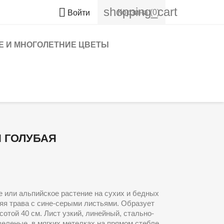
shopping_cart

Корзина
(0)
Войти
 И МНОГОЛЕТНИЕ ЦВЕТЫ
 ГОЛУБАЯ
 или альпийское растение на сухих и бедных
яя трава с сине-серыми листьями. Образует
отой 40 см. Лист узкий, линейный, стально-
зеленые, в мягких метелках на прямом стебле,