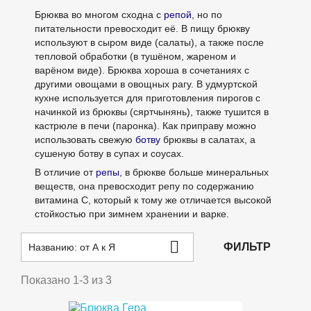
Брюква во многом сходна с
репой
, но по
питательности превосходит её. В пищу брюкву
используют в сыром виде (салаты), а также после
тепловой обработки (в тушёном, жареном и
варёном виде). Брюква хороша в сочетаниях с
другими овощами в овощных рагу. В удмуртской
кухне используется для приготовления пирогов с
начинкой из брюквы (сяртчынянь), также тушится в
кастрюле в печи (паронка). Как приправу можно
использовать свежую
ботву
брюквы в салатах, а
сушеную ботву в супах и соусах.
В отличие от
репы
, в брюкве больше минеральных
веществ, она превосходит репу по содержанию
витамина C, который к тому же отличается высокой
стойкостью при зимнем хранении и варке.

ФИЛЬТР
Названию: от А к Я
Показано 1-3 из 3