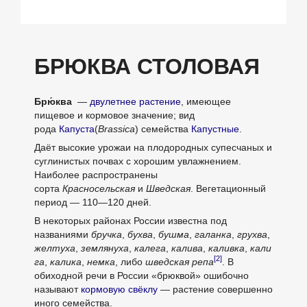
БРЮКВА СТОЛОВАЯ
Брю́ква
—
двулетнее растение
, имеющее
пищевое и кормовое значение; вид
рода
Капуста
(
Brassica
) семейства
Капустные
.
Даёт высокие урожаи на плодородных супесчаных и
суглинистых почвах с хорошим увлажнением.
Наиболее распространены
сорта
Красносельская
и
Шведская
. Вегетационный
период — 110—120 дней.
В некоторых районах России известна под
названиями
бручка
,
бухва
,
бушма
,
галанка
,
грухва
,
желтуха
,
землянуха
,
калега
,
калива
,
каливка
,
кали
[2]
га
,
калика
,
немка
, либо
шведская репа
. В
обиходной речи в России «брюквой» ошибочно
называют
кормовую свёклу
— растение совершенно
иного семейства.