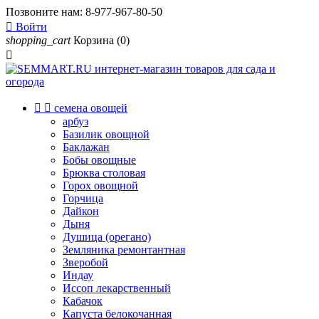
Позвоните нам:
8-977-967-80-50

Войти
shopping_cart
Корзина
(0)



семена овощей
арбуз
Базилик овощной
Баклажан
Бобы овощные
Брюква столовая
Горох овощной
Горчица
Дайкон
Дыня
Душица (орегано)
Земляника ремонтантная
Зверобой
Индау
Иссоп лекарственный
Кабачок
Капуста белокочанная