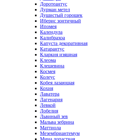
Доротеантус
Дурман метел
Душистый горошек
Иберис зонтичный
Ипомея
Календула
Калибрахоа
Капуста декоративная
Катарантус
Кларкия изящная
Клеома
Клещевина
Космея
Колеус
Кобея лазающая
Кохия
Лаватера
Лагенария
Левкой
Лобелия
Львиный зев
Мальва зебрина
Маттиола
Мезембриантемум
Мина лопастная