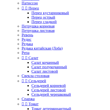
Патиссон


Перец
Перец кустарниковый
Перец острый
Перец сладкий
Петрушка корневая
Петрушка листовая
Ревень
Редис
Редька
Редька китайская (Лоба)
Репа


Салат
Салат кочанный
Салат полукочанный
Салат листовой
Свекла столовая


Сельдерей
Сельдерей корневой
Сельдерей листовой
Сельдерей черешковый
Спаржа


Томат
Томат детерминантный