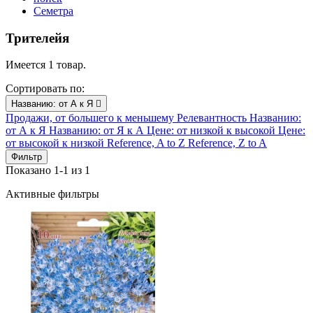
Семетра
Трителейя
Имеется 1 товар.
Сортировать по:
Названию: от А к Я

Продажи, от большего к меньшему
Релевантность
Названию:
от А к Я
Названию: от Я к А
Цене: от низкой к высокой
Цене:
от высокой к низкой
Reference, A to Z
Reference, Z to A
Фильтр
Показано 1-1 из 1
Активные фильтры