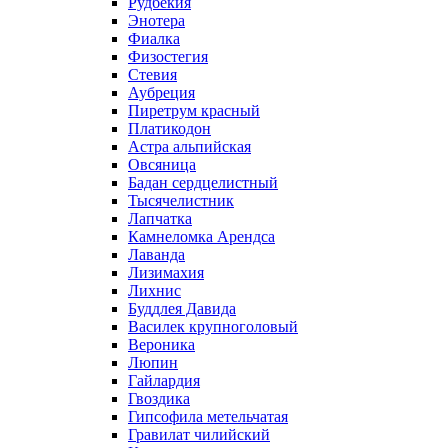
Рудбекия
Энотера
Фиалка
Физостегия
Стевия
Аубреция
Пиретрум красный
Платикодон
Астра альпийская
Овсяница
Бадан сердцелистный
Тысячелистник
Лапчатка
Камнеломка Арендса
Лаванда
Лизимахия
Лихнис
Буддлея Давида
Василек крупноголовый
Вероника
Люпин
Гайлардия
Гвоздика
Гипсофила метельчатая
Гравилат чилийский