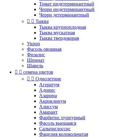
Томат индетерминантный
Черри индетерминантный
Черри детерминантный


Тыква
Тыква крупноплодная
Тыква мускатная
Тыква твердокорая
Укроп
Фасоль овощная
Физалис
Шпинат
Щавель


семена цветов


Однолетние
Агератум
Адонис
Азарина
Акроклинум
Алиссум
Амарант
Фарбитис пурпурный
Фасоль вьющаяся
Сальпиглоссис
Фацелия колокольчатая