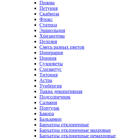
Пижма
Петуния
Скабиоза
Флокс
Статица
Эшшольция
Хризантема
Целозия
Смесь разных цветов
Цинерария
Цинния
Сухоцветы
Схизантус
Титония
Астра
Тунбергия
Тыква декоративная
Подсолнечник
Сальвия
Портулак
Бакопа
Бальзамин
Бархатцы отклоненные
Бархатцы отклоненные махровые
Бархатцы отклоненные немахровые