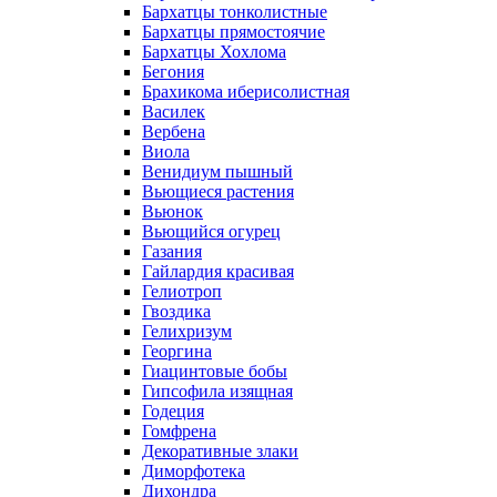
Бархатцы тонколистные
Бархатцы прямостоячие
Бархатцы Хохлома
Бегония
Брахикома иберисолистная
Василек
Вербена
Виола
Венидиум пышный
Вьющиеся растения
Вьюнок
Вьющийся огурец
Газания
Гайлардия красивая
Гелиотроп
Гвоздика
Гелихризум
Георгина
Гиацинтовые бобы
Гипсофила изящная
Годеция
Гомфрена
Декоративные злаки
Диморфотека
Дихондра