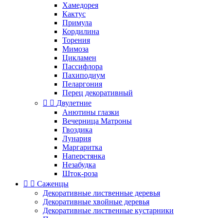
Хамедорея
Кактус
Примула
Кордилина
Торения
Мимоза
Цикламен
Пассифлора
Пахиподиум
Пеларгония
Перец декоративный


Двулетние
Анютины глазки
Вечерница Матроны
Гвоздика
Лунария
Маргаритка
Наперстянка
Незабудка
Шток-роза


Саженцы
Декоративные лиственные деревья
Декоративные хвойные деревья
Декоративные лиственные кустарники