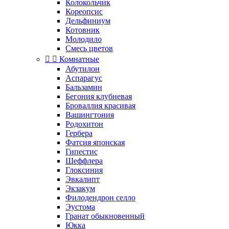
Колокольчик
Кореопсис
Дельфиниум
Котовник
Молодило
Смесь цветов


Комнатные
Абутилон
Аспарагус
Бальзамин
Бегония клубневая
Броваллия красивая
Вашингтония
Родохитон
Гербера
Фатсия японская
Гипестис
Шеффлера
Глоксиния
Эвкалипт
Экзакум
Филодендрон селло
Эустома
Гранат обыкновенный
Юкка