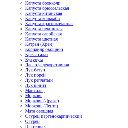
Капуста брокколи
Капуста брюссельская
Капуста китайская
Капуста кольраби
Капуста краснокочанная
Капуста пекинская
Капуста савойская
Капуста цветная
Катран (Хрен)
Кориандр овощной
Кресс-салат
Кукуруза
Лаванда декоративная
Лук батун
Лук порей
Лук репчатый
Лук шнитт
Мангольд
Морковь
Морковь (Драже)
Морковь (Лента)
Мята овощная
Огурец партенокарпический
Огурец
Пастернак