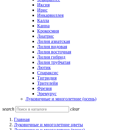
Иксия
Ирис
Инкарвиллея
Калла
Канна
Крокосмия
Лиатрис
Лилия азиатская
Лилия видовая
Лилия восточная
Лилия гибрид
Лилия трубчатая
Лютик
Спараксис
Тигридия
Трителейя
Фрезия
Эремурус
Луковичные и многолетние (осень)
search
clear
Главная
Луковичные и многолетние цветы
Луковичные и многолетние (весна)