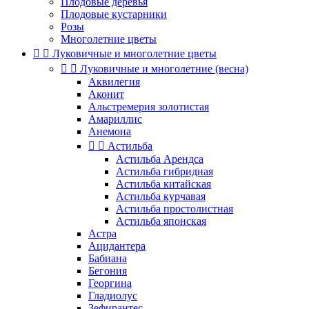
Плодовые деревья
Плодовые кустарники
Розы
Многолетние цветы


Луковичные и многолетние цветы


Луковичные и многолетние (весна)
Аквилегия
Аконит
Альстремерия золотистая
Амариллис
Анемона


Астильба
Астильба Арендса
Астильба гибридная
Астильба китайская
Астильба курчавая
Астильба простолистная
Астильба японская
Астра
Ацидантера
Бабиана
Бегония
Георгина
Гладиолус
Зефирантес