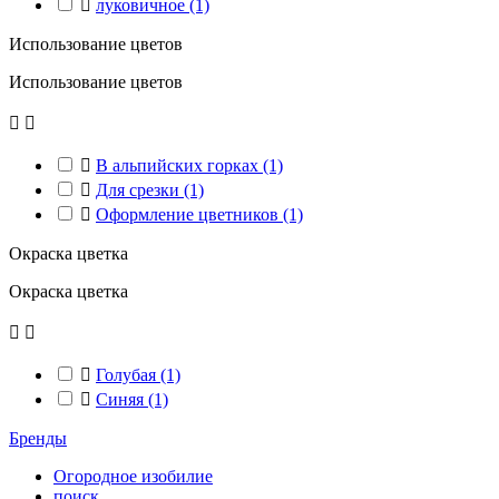

луковичное
(1)
Использование цветов
Использование цветов



В альпийских горках
(1)

Для срезки
(1)

Оформление цветников
(1)
Окраска цветка
Окраска цветка



Голубая
(1)

Синяя
(1)
Бренды
Огородное изобилие
поиск