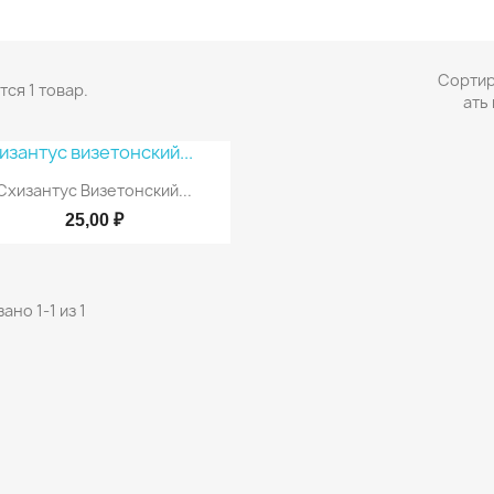
Сорти
ся 1 товар.
ать 

Быстрый просмотр
Схизантус Визетонский...
25,00 ₽
ано 1-1 из 1