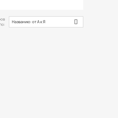
ров

Названию: от А к Я
по: