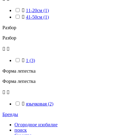

11-20см
(1)

41-50см
(1)
Разбор
Разбор



1
(3)
Форма лепестка
Форма лепестка



язычковая
(2)
Бренды
Огородное изобилие
поиск