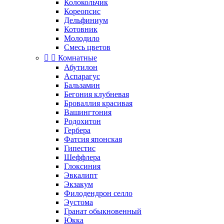
Колокольчик
Кореопсис
Дельфиниум
Котовник
Молодило
Смесь цветов


Комнатные
Абутилон
Аспарагус
Бальзамин
Бегония клубневая
Броваллия красивая
Вашингтония
Родохитон
Гербера
Фатсия японская
Гипестис
Шеффлера
Глоксиния
Эвкалипт
Экзакум
Филодендрон селло
Эустома
Гранат обыкновенный
Юкка