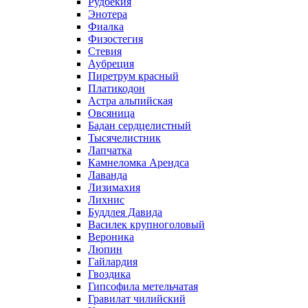
Рудбекия
Энотера
Фиалка
Физостегия
Стевия
Аубреция
Пиретрум красный
Платикодон
Астра альпийская
Овсяница
Бадан сердцелистный
Тысячелистник
Лапчатка
Камнеломка Арендса
Лаванда
Лизимахия
Лихнис
Буддлея Давида
Василек крупноголовый
Вероника
Люпин
Гайлардия
Гвоздика
Гипсофила метельчатая
Гравилат чилийский