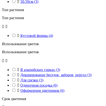

50-59см
(3)
Тип растения
Тип растения



Кустовой формы
(4)
Использование цветов
Использование цветов



В альпийских горках
(3)

Декорирование беседок, заборов, пергол
(3)

Для срезки
(3)

Одиночная посадка
(6)

Оформление цветников
(6)
Срок цветения