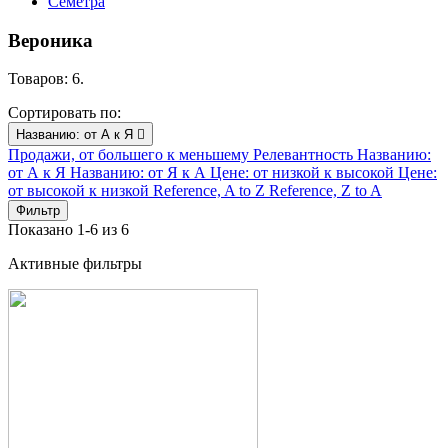
Семетра
Вероника
Товаров: 6.
Сортировать по:
Названию: от А к Я

Продажи, от большего к меньшему
Релевантность
Названию:
от А к Я
Названию: от Я к А
Цене: от низкой к высокой
Цене:
от высокой к низкой
Reference, A to Z
Reference, Z to A
Фильтр
Показано 1-6 из 6
Активные фильтры