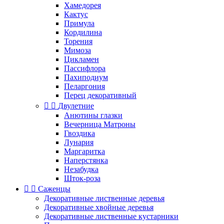
Хамедорея
Кактус
Примула
Кордилина
Торения
Мимоза
Цикламен
Пассифлора
Пахиподиум
Пеларгония
Перец декоративный


Двулетние
Анютины глазки
Вечерница Матроны
Гвоздика
Лунария
Маргаритка
Наперстянка
Незабудка
Шток-роза


Саженцы
Декоративные лиственные деревья
Декоративные хвойные деревья
Декоративные лиственные кустарники