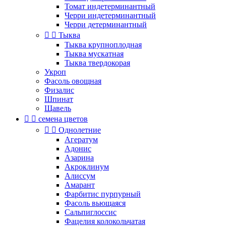
Томат индетерминантный
Черри индетерминантный
Черри детерминантный


Тыква
Тыква крупноплодная
Тыква мускатная
Тыква твердокорая
Укроп
Фасоль овощная
Физалис
Шпинат
Щавель


семена цветов


Однолетние
Агератум
Адонис
Азарина
Акроклинум
Алиссум
Амарант
Фарбитис пурпурный
Фасоль вьющаяся
Сальпиглоссис
Фацелия колокольчатая