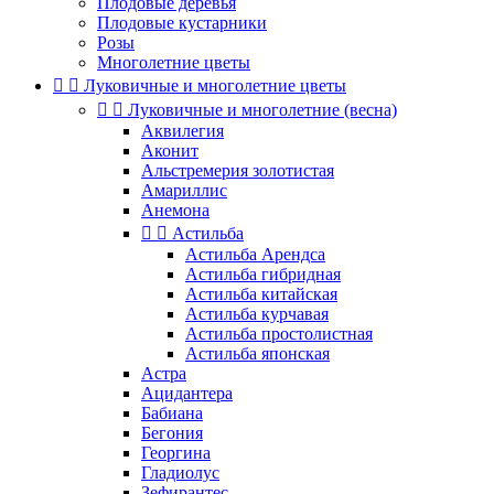
Плодовые деревья
Плодовые кустарники
Розы
Многолетние цветы


Луковичные и многолетние цветы


Луковичные и многолетние (весна)
Аквилегия
Аконит
Альстремерия золотистая
Амариллис
Анемона


Астильба
Астильба Арендса
Астильба гибридная
Астильба китайская
Астильба курчавая
Астильба простолистная
Астильба японская
Астра
Ацидантера
Бабиана
Бегония
Георгина
Гладиолус
Зефирантес