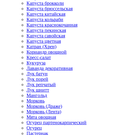
Капуста брокколи
Капуста брюссельская
Капуста китайская
Капуста кольраби
Капуста краснокочанная
Капуста пекинская
Капуста савойская
Капуста цветная
Катран (Хрен)
Кориандр овощной
Кресс-салат
Кукуруза
Лаванда декоративная
Лук батун
Лук порей
Лук репчатый
Лук шнитт
Мангольд
Морковь
Морковь (Драже)
Морковь (Лента)
Мята овощная
Огурец партенокарпический
Огурец
Пастернак