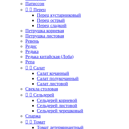
Патиссон


Перец
Перец кустарниковый
Перец острый
Перец сладкий
Петрушка корневая
Петрушка листовая
Ревень
Редис
Редька
Редька китайская (Лоба)
Репа


Салат
Салат кочанный
Салат полукочанный
Салат листовой
Свекла столовая


Сельдерей
Сельдерей корневой
Сельдерей листовой
Сельдерей черешковый
Спаржа


Томат
Томат детерминантный