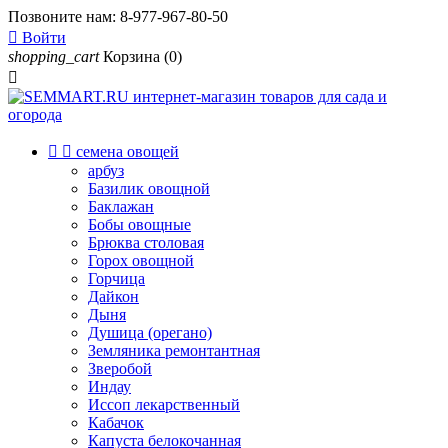
Позвоните нам:
8-977-967-80-50

Войти
shopping_cart
Корзина
(0)



семена овощей
арбуз
Базилик овощной
Баклажан
Бобы овощные
Брюква столовая
Горох овощной
Горчица
Дайкон
Дыня
Душица (орегано)
Земляника ремонтантная
Зверобой
Индау
Иссоп лекарственный
Кабачок
Капуста белокочанная