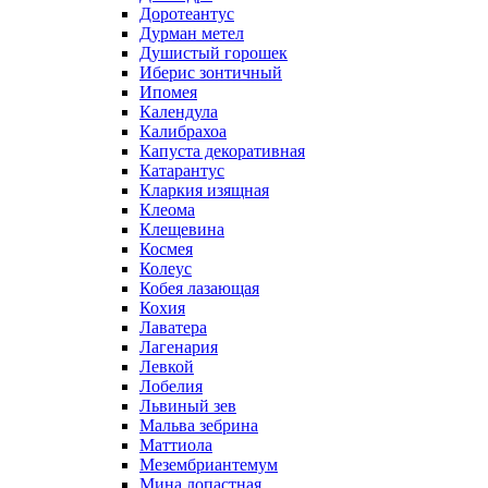
Доротеантус
Дурман метел
Душистый горошек
Иберис зонтичный
Ипомея
Календула
Калибрахоа
Капуста декоративная
Катарантус
Кларкия изящная
Клеома
Клещевина
Космея
Колеус
Кобея лазающая
Кохия
Лаватера
Лагенария
Левкой
Лобелия
Львиный зев
Мальва зебрина
Маттиола
Мезембриантемум
Мина лопастная