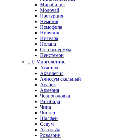
Мирабилис
Молочай
Настурция
Немезия
Немофила
Нивяник
Нигелла
Нолана
Остеоспермум
Пенстемон


Многолетние
Агастахе
Аквилегия
Алиссум скальный
Арабис
Армерия
Черноголовка
Ратибида
Чина
Чистец
Шалфей
Седум
Астильба
Розмарин