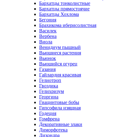
Бархатцы тонколистные
Бархатцы прямостоячие
Бархатцы Хохлома
Бегония
Брахикома иберисолистная
Василек
Вербена
Виола
Венидиум пышный
Вьющиеся растения
Вьюнок
Вьющийся огурец
Газания
Гайлардия красивая
Гелиотроп
Гвоздика
Гелихризум
Георгина
Гиацинтовые бобы
Гипсофила изящная
Годеция
Гомфрена
Декоративные злаки
Диморфотека
Дихондра