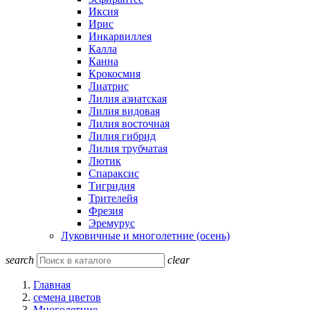
Иксия
Ирис
Инкарвиллея
Калла
Канна
Крокосмия
Лиатрис
Лилия азиатская
Лилия видовая
Лилия восточная
Лилия гибрид
Лилия трубчатая
Лютик
Спараксис
Тигридия
Трителейя
Фрезия
Эремурус
Луковичные и многолетние (осень)
search
clear
Главная
семена цветов
Многолетние