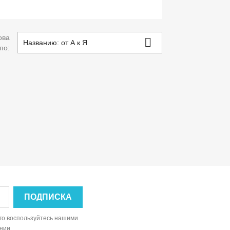
ова

Названию: от А к Я
 по:
ого воспользуйтесь нашими
нии.