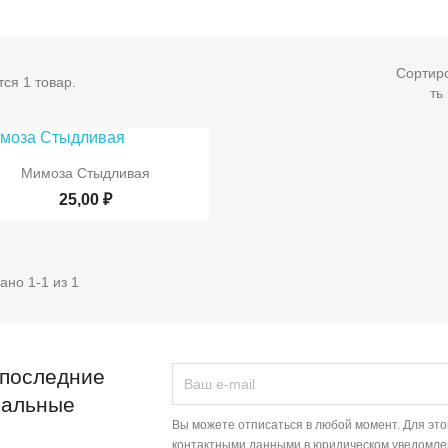
Сортир
ся 1 товар.
ть

Быстрый просмотр
Мимоза Стыдливая
25,00 ₽
ано 1-1 из 1
 последние
иальные
Вы можете отписаться в любой момент. Для эт
контактными данными в юридическом уведомле