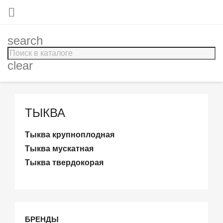

search
clear
ТЫКВА
Тыква крупноплодная
Тыква мускатная
Тыква твердокорая
БРЕНДЫ