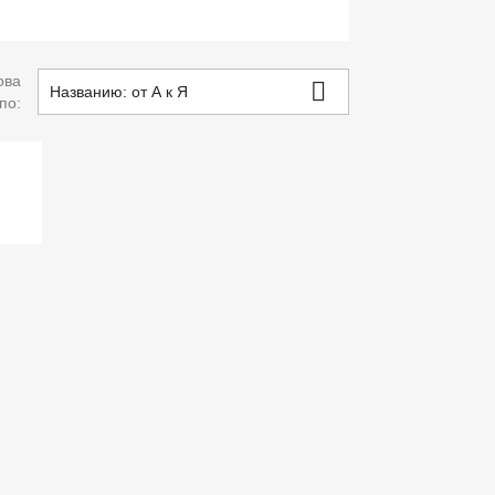
ова

Названию: от А к Я
 по:
р