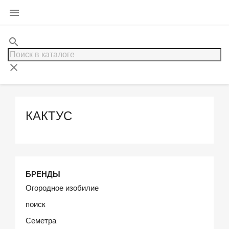

search
clear
КАКТУС
БРЕНДЫ
Огородное изобилие
поиск
Семетра