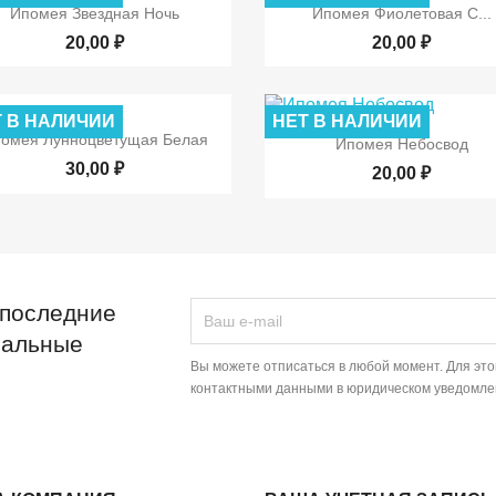


Быстрый просмотр
Быстрый просмот
Ипомея Звездная Ночь
Ипомея Фиолетовая С...
20,00 ₽
20,00 ₽
 В НАЛИЧИИ
НЕТ В НАЛИЧИИ


Быстрый просмотр
Быстрый просмот
омея Лунноцветущая Белая
Ипомея Небосвод
30,00 ₽
20,00 ₽
 последние
иальные
Вы можете отписаться в любой момент. Для эт
контактными данными в юридическом уведомле