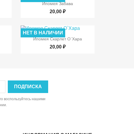

р
Быстрый просмотр
Ипомея Забава
20,00 ₽
НЕТ В НАЛИЧИИ

р
Быстрый просмотр
Ипомея Скарлет О`Хара
20,00 ₽
ого воспользуйтесь нашими
нии.