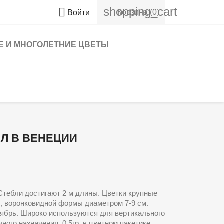
shopping_cart

Корзина
(0)
Войти
 И МНОГОЛЕТНИЕ ЦВЕТЫ
Л В ВЕНЕЦИИ
Стебли достигают 2 м длины. Цветки крупные
, воронковидной формы диаметром 7-9 см.
тябрь. Широко используются для вертикального
ого назначения. 0,5гр. в цветном пакетике.