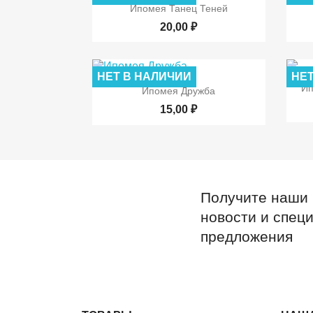

Быстрый просмотр
Ипомея Танец Теней
20,00 ₽
НЕТ В НАЛИЧИИ
НЕТ

Быстрый просмотр
Ип
Ипомея Дружба
15,00 ₽
Получите наши
новости и спец
предложения