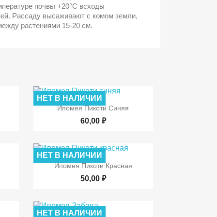
емпературе почвы +20°С всходы
ней. Рассаду высаживают с комом земли,
ежду растениями 15-20 см.
НЕТ В НАЛИЧИИ

р
Быстрый просмотр
ь
Ипомея Пикоти Синяя
60,00 ₽
НЕТ В НАЛИЧИИ

р
Быстрый просмотр
Ипомея Пикоти Красная
50,00 ₽
НЕТ В НАЛИЧИИ