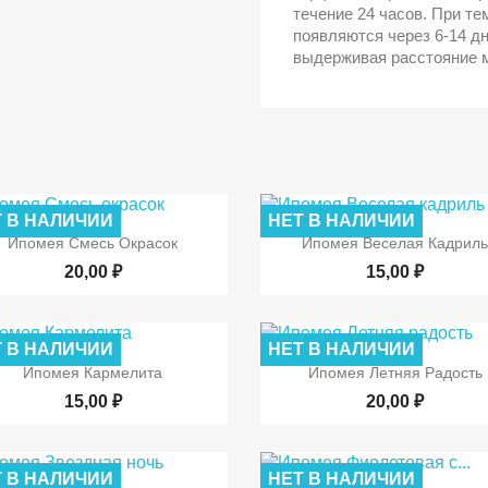
течение 24 часов. При т
появляются через 6-14 д
выдерживая расстояние м
 В НАЛИЧИИ
НЕТ В НАЛИЧИИ


Быстрый просмотр
Быстрый просмот
Ипомея Смесь Окрасок
Ипомея Веселая Кадрил
20,00 ₽
15,00 ₽
 В НАЛИЧИИ
НЕТ В НАЛИЧИИ


Быстрый просмотр
Быстрый просмот
Ипомея Кармелита
Ипомея Летняя Радость
15,00 ₽
20,00 ₽
 В НАЛИЧИИ
НЕТ В НАЛИЧИИ