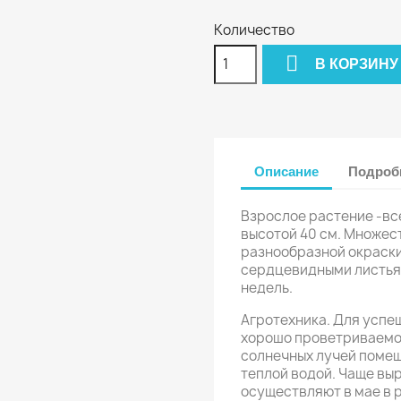
Количество

В КОРЗИНУ
Описание
Подробн
Взрослое растение -вс
высотой 40 см. Множес
разнообразной окраск
сердцевидными листьям
недель.
Агротехника. Для успе
хорошо проветриваемое
солнечных лучей помещ
теплой водой. Чаще вы
осуществляют в мае в 