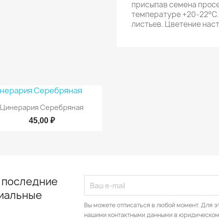
присыпав семена просе
температуре +20-22°С.
листьев. Цветение нас

Быстрый просмотр
Цинерария Серебряная
45,00 ₽
 последние
циальные
Вы можете отписаться в любой момент. Для э
нашими контактными данными в юридическом