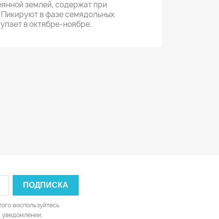
янной землей, содержат при
 Пикируют в фазе семядольных
тупает в октябре-ноябре.
того воспользуйтесь
 уведомлении.