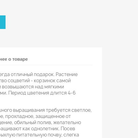
ее о товаре
егда отличный подарок. Растение
тво соцветий - корзинок самой
и возвышаются над мягкими
и. Период цветения длится 4-6
шного выращивания требуется светлое,
, прохладное, защищенное от
ение, обильный полив, желательно
ращивают как однолетник. Посев
рыхлую питательную почву, cлегка