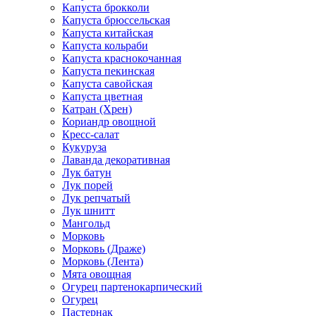
Капуста брокколи
Капуста брюссельская
Капуста китайская
Капуста кольраби
Капуста краснокочанная
Капуста пекинская
Капуста савойская
Капуста цветная
Катран (Хрен)
Кориандр овощной
Кресс-салат
Кукуруза
Лаванда декоративная
Лук батун
Лук порей
Лук репчатый
Лук шнитт
Мангольд
Морковь
Морковь (Драже)
Морковь (Лента)
Мята овощная
Огурец партенокарпический
Огурец
Пастернак