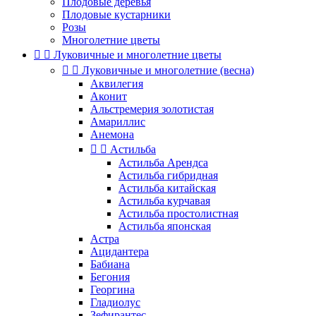
Плодовые деревья
Плодовые кустарники
Розы
Многолетние цветы


Луковичные и многолетние цветы


Луковичные и многолетние (весна)
Аквилегия
Аконит
Альстремерия золотистая
Амариллис
Анемона


Астильба
Астильба Арендса
Астильба гибридная
Астильба китайская
Астильба курчавая
Астильба простолистная
Астильба японская
Астра
Ацидантера
Бабиана
Бегония
Георгина
Гладиолус
Зефирантес