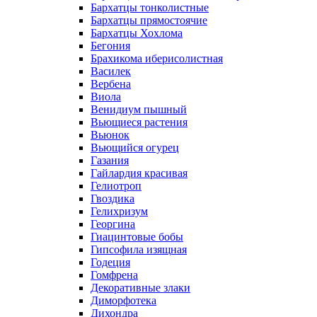
Бархатцы тонколистные
Бархатцы прямостоячие
Бархатцы Хохлома
Бегония
Брахикома иберисолистная
Василек
Вербена
Виола
Венидиум пышный
Вьющиеся растения
Вьюнок
Вьющийся огурец
Газания
Гайлардия красивая
Гелиотроп
Гвоздика
Гелихризум
Георгина
Гиацинтовые бобы
Гипсофила изящная
Годеция
Гомфрена
Декоративные злаки
Диморфотека
Дихондра