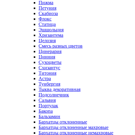
Пижма
Петуния
Скабиоза
Флокс
Статица
Эшшольция
Хризантема
Целозия
Смесь разных цветов
Цинерария
Цинния
Сухоцветы
Схизантус
Титония
Астра
Тунбергия
Тыква декоративная
Подсолнечник
Сальвия
Портулак
Бакопа
Бальзамин
Бархатцы отклоненные
Бархатцы отклоненные махровые
Бархатцы отклоненные немахровые