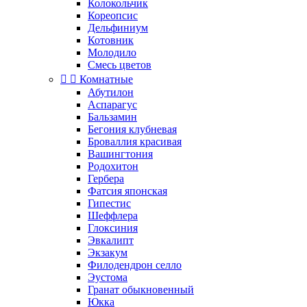
Колокольчик
Кореопсис
Дельфиниум
Котовник
Молодило
Смесь цветов


Комнатные
Абутилон
Аспарагус
Бальзамин
Бегония клубневая
Броваллия красивая
Вашингтония
Родохитон
Гербера
Фатсия японская
Гипестис
Шеффлера
Глоксиния
Эвкалипт
Экзакум
Филодендрон селло
Эустома
Гранат обыкновенный
Юкка