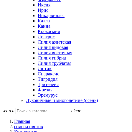
Иксия
Ирис
Инкарвиллея
Калла
Канна
Крокосмия
Лиатрис
Лилия азиатская
Лилия видовая
Лилия восточная
Лилия гибрид
Лилия трубчатая
Лютик
Спараксис
Тигридия
Трителейя
Фрезия
Эремурус
Луковичные и многолетние (осень)
search
clear
Главная
семена цветов
Комнатные