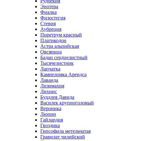
Рудбекия
Энотера
Фиалка
Физостегия
Стевия
Аубреция
Пиретрум красный
Платикодон
Астра альпийская
Овсяница
Бадан сердцелистный
Тысячелистник
Лапчатка
Камнеломка Арендса
Лаванда
Лизимахия
Лихнис
Буддлея Давида
Василек крупноголовый
Вероника
Люпин
Гайлардия
Гвоздика
Гипсофила метельчатая
Гравилат чилийский