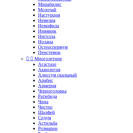
Мирабилис
Молочай
Настурция
Немезия
Немофила
Нивяник
Нигелла
Нолана
Остеоспермум
Пенстемон


Многолетние
Агастахе
Аквилегия
Алиссум скальный
Арабис
Армерия
Черноголовка
Ратибида
Чина
Чистец
Шалфей
Седум
Астильба
Розмарин