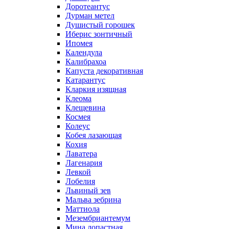
Доротеантус
Дурман метел
Душистый горошек
Иберис зонтичный
Ипомея
Календула
Калибрахоа
Капуста декоративная
Катарантус
Кларкия изящная
Клеома
Клещевина
Космея
Колеус
Кобея лазающая
Кохия
Лаватера
Лагенария
Левкой
Лобелия
Львиный зев
Мальва зебрина
Маттиола
Мезембриантемум
Мина лопастная