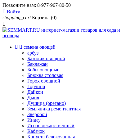
Позвоните нам:
8-977-967-80-50

Войти
shopping_cart
Корзина
(0)



семена овощей
арбуз
Базилик овощной
Баклажан
Бобы овощные
Брюква столовая
Горох овощной
Горчица
Дайкон
Дыня
Душица (орегано)
Земляника ремонтантная
Зверобой
Индау
Иссоп лекарственный
Кабачок
Капуста белокочанная