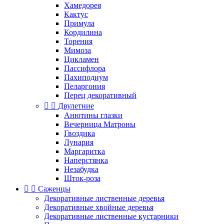
Хамедорея
Кактус
Примула
Кордилина
Торения
Мимоза
Цикламен
Пассифлора
Пахиподиум
Пеларгония
Перец декоративный


Двулетние
Анютины глазки
Вечерница Матроны
Гвоздика
Лунария
Маргаритка
Наперстянка
Незабудка
Шток-роза


Саженцы
Декоративные лиственные деревья
Декоративные хвойные деревья
Декоративные лиственные кустарники