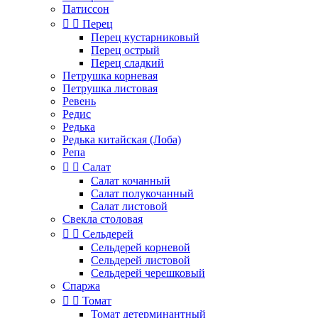
Патиссон


Перец
Перец кустарниковый
Перец острый
Перец сладкий
Петрушка корневая
Петрушка листовая
Ревень
Редис
Редька
Редька китайская (Лоба)
Репа


Салат
Салат кочанный
Салат полукочанный
Салат листовой
Свекла столовая


Сельдерей
Сельдерей корневой
Сельдерей листовой
Сельдерей черешковый
Спаржа


Томат
Томат детерминантный