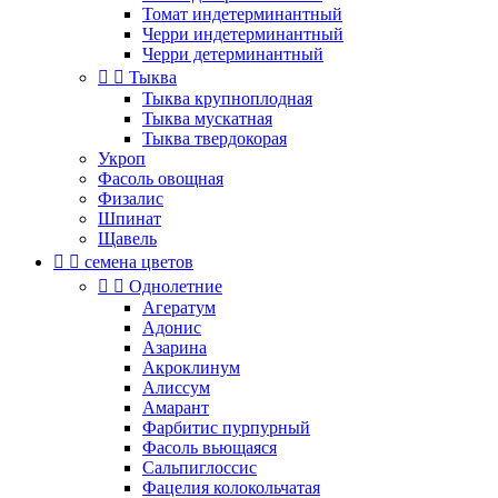
Томат индетерминантный
Черри индетерминантный
Черри детерминантный


Тыква
Тыква крупноплодная
Тыква мускатная
Тыква твердокорая
Укроп
Фасоль овощная
Физалис
Шпинат
Щавель


семена цветов


Однолетние
Агератум
Адонис
Азарина
Акроклинум
Алиссум
Амарант
Фарбитис пурпурный
Фасоль вьющаяся
Сальпиглоссис
Фацелия колокольчатая