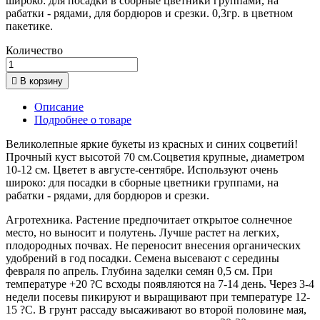
широко: для посадки в сборные цветники группами, на
рабатки - рядами, для бордюров и срезки. 0,3гр. в цветном
пакетике.
Количество

В корзину
Описание
Подробнее о товаре
Великолепные яркие букеты из красных и синих соцветий!
Прочный куст высотой 70 см.Соцветия крупные, диаметром
10-12 см. Цветет в августе-сентябре. Используют очень
широко: для посадки в сборные цветники группами, на
рабатки - рядами, для бордюров и срезки.
Агротехника. Растение предпочитает открытое солнечное
место, но выносит и полутень. Лучше растет на легких,
плодородных почвах. Не переносит внесения органических
удобрений в год посадки. Семена высевают с середины
февраля по апрель. Глубина заделки семян 0,5 см. При
температуре +20 ?C всходы появляются на 7-14 день. Через 3-4
недели посевы пикируют и выращивают при температуре 12-
15 ?C. В грунт рассаду высаживают во второй половине мая,