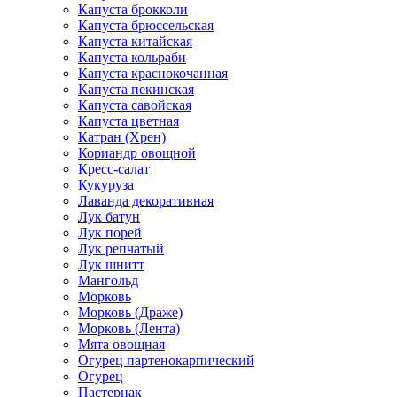
Капуста брокколи
Капуста брюссельская
Капуста китайская
Капуста кольраби
Капуста краснокочанная
Капуста пекинская
Капуста савойская
Капуста цветная
Катран (Хрен)
Кориандр овощной
Кресс-салат
Кукуруза
Лаванда декоративная
Лук батун
Лук порей
Лук репчатый
Лук шнитт
Мангольд
Морковь
Морковь (Драже)
Морковь (Лента)
Мята овощная
Огурец партенокарпический
Огурец
Пастернак