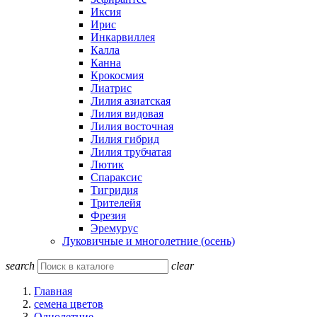
Иксия
Ирис
Инкарвиллея
Калла
Канна
Крокосмия
Лиатрис
Лилия азиатская
Лилия видовая
Лилия восточная
Лилия гибрид
Лилия трубчатая
Лютик
Спараксис
Тигридия
Трителейя
Фрезия
Эремурус
Луковичные и многолетние (осень)
search
clear
Главная
семена цветов
Однолетние