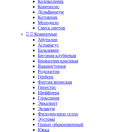
Колокольчик
Кореопсис
Дельфиниум
Котовник
Молодило
Смесь цветов


Комнатные
Абутилон
Аспарагус
Бальзамин
Бегония клубневая
Броваллия красивая
Вашингтония
Родохитон
Гербера
Фатсия японская
Гипестис
Шеффлера
Глоксиния
Эвкалипт
Экзакум
Филодендрон селло
Эустома
Гранат обыкновенный
Юкка