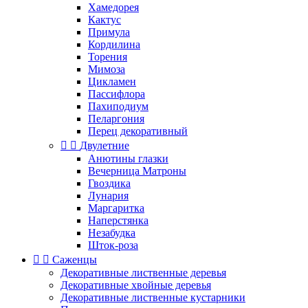
Хамедорея
Кактус
Примула
Кордилина
Торения
Мимоза
Цикламен
Пассифлора
Пахиподиум
Пеларгония
Перец декоративный


Двулетние
Анютины глазки
Вечерница Матроны
Гвоздика
Лунария
Маргаритка
Наперстянка
Незабудка
Шток-роза


Саженцы
Декоративные лиственные деревья
Декоративные хвойные деревья
Декоративные лиственные кустарники