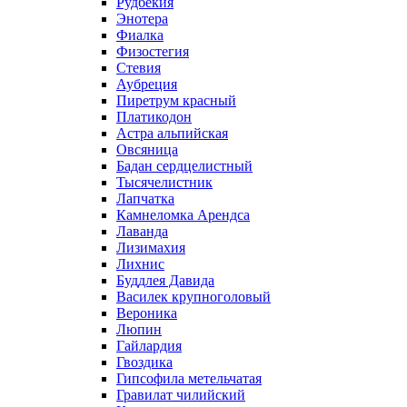
Рудбекия
Энотера
Фиалка
Физостегия
Стевия
Аубреция
Пиретрум красный
Платикодон
Астра альпийская
Овсяница
Бадан сердцелистный
Тысячелистник
Лапчатка
Камнеломка Арендса
Лаванда
Лизимахия
Лихнис
Буддлея Давида
Василек крупноголовый
Вероника
Люпин
Гайлардия
Гвоздика
Гипсофила метельчатая
Гравилат чилийский