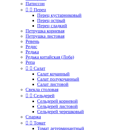
Патиссон


Перец
Перец кустарниковый
Перец острый
Перец сладкий
Петрушка корневая
Петрушка листовая
Ревень
Редис
Редька
Редька китайская (Лоба)
Репа


Салат
Салат кочанный
Салат полукочанный
Салат листовой
Свекла столовая


Сельдерей
Сельдерей корневой
Сельдерей листовой
Сельдерей черешковый
Спаржа


Томат
Томат детерминантный