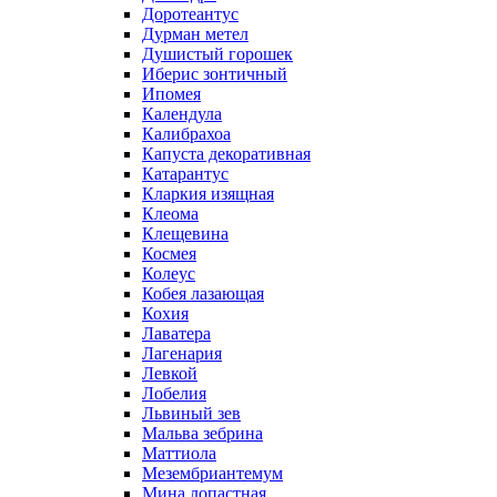
Доротеантус
Дурман метел
Душистый горошек
Иберис зонтичный
Ипомея
Календула
Калибрахоа
Капуста декоративная
Катарантус
Кларкия изящная
Клеома
Клещевина
Космея
Колеус
Кобея лазающая
Кохия
Лаватера
Лагенария
Левкой
Лобелия
Львиный зев
Мальва зебрина
Маттиола
Мезембриантемум
Мина лопастная