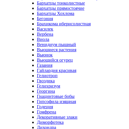
Бархатцы тонколистные
Бархатцы прямостоячие
Бархатцы Хохлома
Бегония
Брахикома иберисолистная
Василек
Вербена
Виола
Венидиум пышный
Вьющиеся растения
Вьюнок
Вьющийся огурец
Газания
Гайлардия красивая
Гелиотроп
Гвоздика
Гелихризум
Георгина
Гиацинтовые бобы
Гипсофила изящная
Годеция
Гомфрена
Декоративные злаки
Диморфотека
Дихондра