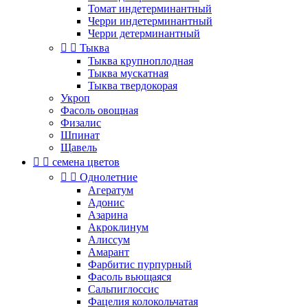
Томат индетерминантный
Черри индетерминантный
Черри детерминантный


Тыква
Тыква крупноплодная
Тыква мускатная
Тыква твердокорая
Укроп
Фасоль овощная
Физалис
Шпинат
Щавель


семена цветов


Однолетние
Агератум
Адонис
Азарина
Акроклинум
Алиссум
Амарант
Фарбитис пурпурный
Фасоль вьющаяся
Сальпиглоссис
Фацелия колокольчатая