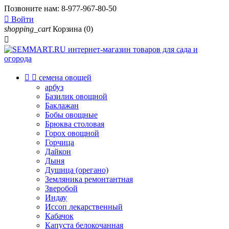
Позвоните нам:
8-977-967-80-50

Войти
shopping_cart
Корзина
(0)



семена овощей
арбуз
Базилик овощной
Баклажан
Бобы овощные
Брюква столовая
Горох овощной
Горчица
Дайкон
Дыня
Душица (орегано)
Земляника ремонтантная
Зверобой
Индау
Иссоп лекарственный
Кабачок
Капуста белокочанная