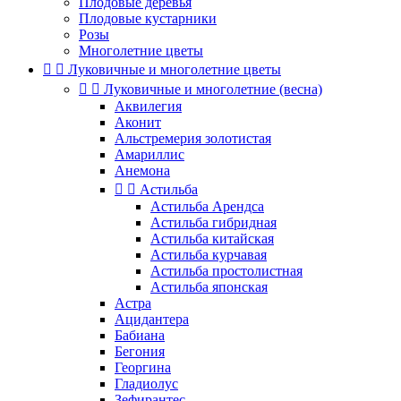
Плодовые деревья
Плодовые кустарники
Розы
Многолетние цветы


Луковичные и многолетние цветы


Луковичные и многолетние (весна)
Аквилегия
Аконит
Альстремерия золотистая
Амариллис
Анемона


Астильба
Астильба Арендса
Астильба гибридная
Астильба китайская
Астильба курчавая
Астильба простолистная
Астильба японская
Астра
Ацидантера
Бабиана
Бегония
Георгина
Гладиолус
Зефирантес