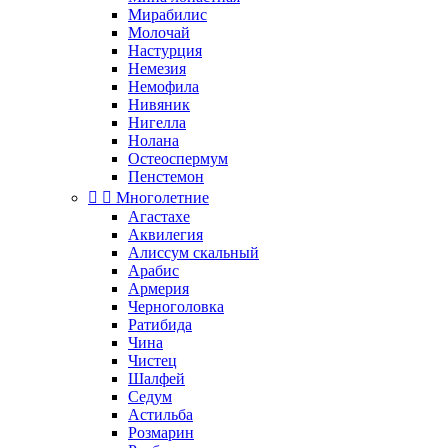
Мирабилис
Молочай
Настурция
Немезия
Немофила
Нивяник
Нигелла
Нолана
Остеоспермум
Пенстемон


Многолетние
Агастахе
Аквилегия
Алиссум скальный
Арабис
Армерия
Черноголовка
Ратибида
Чина
Чистец
Шалфей
Седум
Астильба
Розмарин