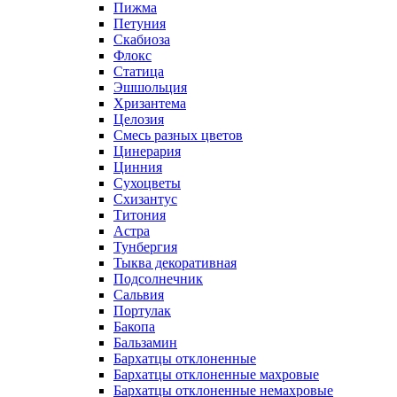
Пижма
Петуния
Скабиоза
Флокс
Статица
Эшшольция
Хризантема
Целозия
Смесь разных цветов
Цинерария
Цинния
Сухоцветы
Схизантус
Титония
Астра
Тунбергия
Тыква декоративная
Подсолнечник
Сальвия
Портулак
Бакопа
Бальзамин
Бархатцы отклоненные
Бархатцы отклоненные махровые
Бархатцы отклоненные немахровые