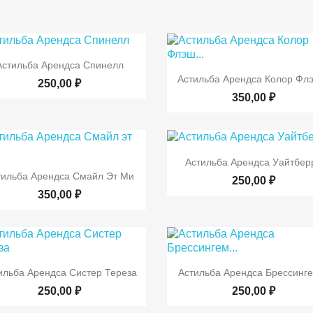

Быстрый просмотр
Астильба Арендса Спинелл

Быстрый просмот
Астильба Арендса Колор Флэ
250,00 ₽
350,00 ₽

Быстрый просмот
Астильба Арендса Уайтбер

Быстрый просмотр
тильба Арендса Смайл Эт Ми
250,00 ₽
350,00 ₽


Быстрый просмотр
Быстрый просмот
ильба Арендса Систер Тереза
Астильба Арендса Брессинге
250,00 ₽
250,00 ₽