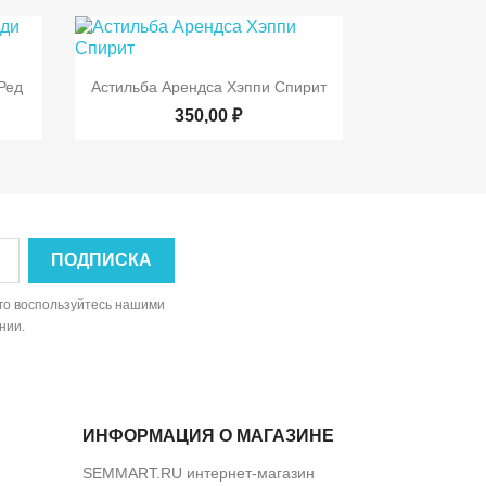

р
Быстрый просмотр
Ред
Астильба Арендса Хэппи Спирит
350,00 ₽
ого воспользуйтесь нашими
нии.
ИНФОРМАЦИЯ О МАГАЗИНЕ
SEMMART.RU интернет-магазин