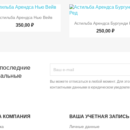

Быстрый просмотр
стильба Арендса Нью Вейв

Быстрый просмот
Астильба Арендса Бургунди 
350,00 ₽
250,00 ₽
 последние
иальные
Вы можете отписаться в любой момент. Для эт
контактными данными в юридическом уведомле
А КОМПАНИЯ
ВАША УЧЕТНАЯ ЗАПИСЬ
ка
Личные данные