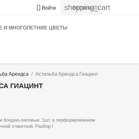
shopping_cart

Корзина
(0)
Войти
 И МНОГОЛЕТНИЕ ЦВЕТЫ
ьба Арендса
Астильба Арендса Гиацинт
СА ГИАЦИНТ
ки бледно-лиловые. 1шт. в перфорированном
чной этикеткой. Разбор I