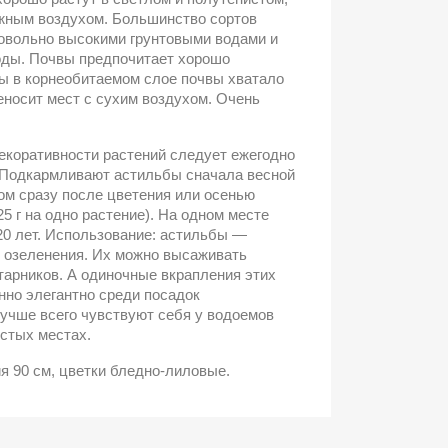
ажным воздухом. Большинство сортов
довольно высокими грунтовыми водами и
оды. Почвы предпочитает хорошо
ы в корнеобитаемом слое почвы хватало
еносит мест с сухим воздухом. Очень
екоративности растений следует ежегодно
 Подкармливают астильбы сначала весной
том сразу после цветения или осенью
5 г на одно растение). На одном месте
-20 лет. Использование: астильбы —
 озеленения. Их можно высаживать
тарников. А одиночные вкрапления этих
нно элегантно среди посадок
учше всего чувствуют себя у водоемов
стых местах.
я 90 см, цветки бледно-лиловые.