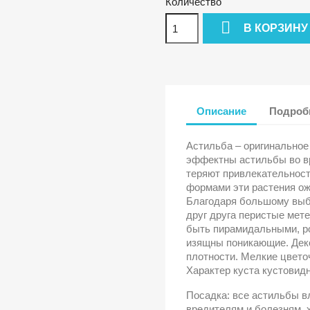
Количество

В КОРЗИНУ
Описание
Подробн
Астильба – оригинальное
эффектны астильбы во вр
теряют привлекательност
формами эти растения ож
Благодаря большому выб
друг друга перистые мете
быть пирамидальными, р
изящны поникающие. Деко
плотности. Мелкие цвето
Характер куста кустовидн
Посадка: все астильбы в
вредителям и болезням. 