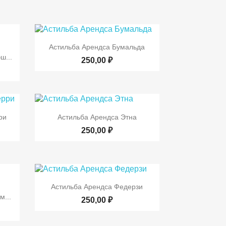

Быстрый просмотр
Астильба Арендса Бумальда
р
ш...
250,00 ₽

р
Быстрый просмотр
ри
Астильба Арендса Этна
250,00 ₽

Быстрый просмотр
Астильба Арендса Федерзи
р
м...
250,00 ₽