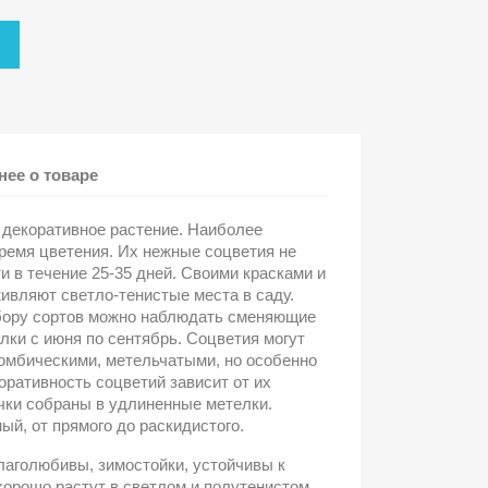
ее о товаре
 декоративное растение. Наиболее
емя цветения. Их нежные соцветия не
и в течение 25-35 дней. Своими красками и
ивляют светло-тенистые места в саду.
ору сортов можно наблюдать сменяющие
лки с июня по сентябрь. Соцветия могут
омбическими, метельчатыми, но особенно
ративность соцветий зависит от их
чки собраны в удлиненные метелки.
ый, от прямого до раскидистого.
лаголюбивы, зимостойки, устойчивы к
хорошо растут в светлом и полутенистом,