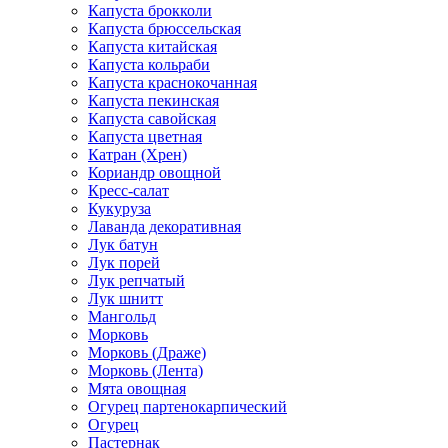
Капуста брокколи
Капуста брюссельская
Капуста китайская
Капуста кольраби
Капуста краснокочанная
Капуста пекинская
Капуста савойская
Капуста цветная
Катран (Хрен)
Кориандр овощной
Кресс-салат
Кукуруза
Лаванда декоративная
Лук батун
Лук порей
Лук репчатый
Лук шнитт
Мангольд
Морковь
Морковь (Драже)
Морковь (Лента)
Мята овощная
Огурец партенокарпический
Огурец
Пастернак