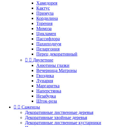
Хамедорея
Кактус
Примула
Кордилина
Торения
Мимоза
Цикламен
Пассифлора
Пахиподиум
Пеларгония
Перец декоративный


Двулетние
Анютины глазки
Вечерница Матроны
Гвоздика
Лунария
Маргаритка
Наперстянка
Незабудка
Шток-роза


Саженцы
Декоративные лиственные деревья
Декоративные хвойные деревья
Декоративные лиственные кустарники