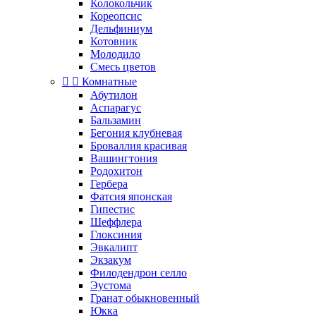
Колокольчик
Кореопсис
Дельфиниум
Котовник
Молодило
Смесь цветов


Комнатные
Абутилон
Аспарагус
Бальзамин
Бегония клубневая
Броваллия красивая
Вашингтония
Родохитон
Гербера
Фатсия японская
Гипестис
Шеффлера
Глоксиния
Эвкалипт
Экзакум
Филодендрон селло
Эустома
Гранат обыкновенный
Юкка