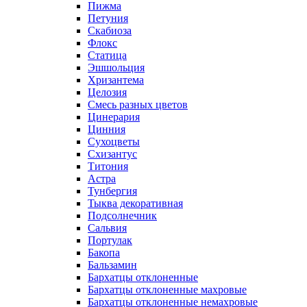
Пижма
Петуния
Скабиоза
Флокс
Статица
Эшшольция
Хризантема
Целозия
Смесь разных цветов
Цинерария
Цинния
Сухоцветы
Схизантус
Титония
Астра
Тунбергия
Тыква декоративная
Подсолнечник
Сальвия
Портулак
Бакопа
Бальзамин
Бархатцы отклоненные
Бархатцы отклоненные махровые
Бархатцы отклоненные немахровые