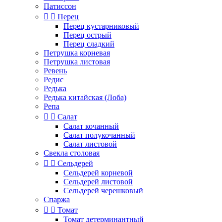
Патиссон


Перец
Перец кустарниковый
Перец острый
Перец сладкий
Петрушка корневая
Петрушка листовая
Ревень
Редис
Редька
Редька китайская (Лоба)
Репа


Салат
Салат кочанный
Салат полукочанный
Салат листовой
Свекла столовая


Сельдерей
Сельдерей корневой
Сельдерей листовой
Сельдерей черешковый
Спаржа


Томат
Томат детерминантный