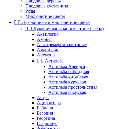
Плодовые деревья
Плодовые кустарники
Розы
Многолетние цветы


Луковичные и многолетние цветы


Луковичные и многолетние (весна)
Аквилегия
Аконит
Альстремерия золотистая
Амариллис
Анемона


Астильба
Астильба Арендса
Астильба гибридная
Астильба китайская
Астильба курчавая
Астильба простолистная
Астильба японская
Астра
Ацидантера
Бабиана
Бегония
Георгина
Гладиолус
Зефирантес