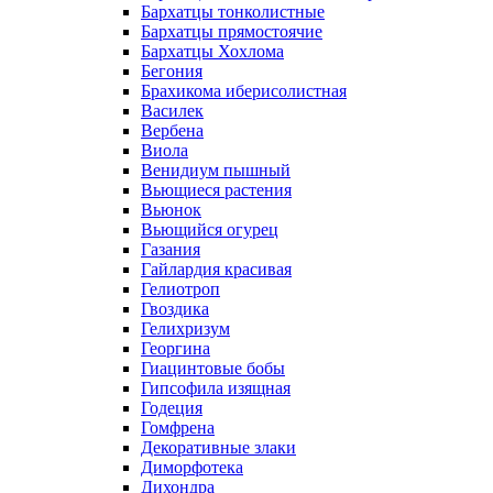
Бархатцы тонколистные
Бархатцы прямостоячие
Бархатцы Хохлома
Бегония
Брахикома иберисолистная
Василек
Вербена
Виола
Венидиум пышный
Вьющиеся растения
Вьюнок
Вьющийся огурец
Газания
Гайлардия красивая
Гелиотроп
Гвоздика
Гелихризум
Георгина
Гиацинтовые бобы
Гипсофила изящная
Годеция
Гомфрена
Декоративные злаки
Диморфотека
Дихондра