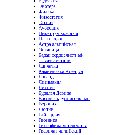
Рудбекия
Энотера
Фиалка
Физостегия
Стевия
Аубреция
Пиретрум красный
Платикодон
Астра альпийская
Овсяница
Бадан сердцелистный
Тысячелистник
Лапчатка
Камнеломка Арендса
Лаванда
Лизимахия
Лихнис
Буддлея Давида
Василек крупноголовый
Вероника
Люпин
Гайлардия
Гвоздика
Гипсофила метельчатая
Гравилат чилийский