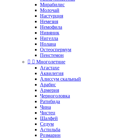
Мирабилис
Молочай
Настурция
Немезия
Немофила
Нивяник
Нигелла
Нолана
Остеоспермум
Пенстемон


Многолетние
Агастахе
Аквилегия
Алиссум скальный
Арабис
Армерия
Черноголовка
Ратибида
Чина
Чистец
Шалфей
Седум
Астильба
Розмарин