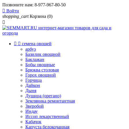
Позвоните нам:
8-977-967-80-50

Войти
shopping_cart
Корзина
(0)



семена овощей
арбуз
Базилик овощной
Баклажан
Бобы овощные
Брюква столовая
Горох овощной
Горчица
Дайкон
Дыня
Душица (орегано)
Земляника ремонтантная
Зверобой
Индау
Иссоп лекарственный
Кабачок
Капуста белокочанная