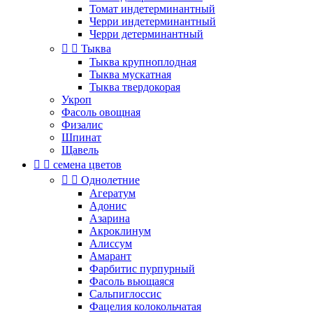
Томат индетерминантный
Черри индетерминантный
Черри детерминантный


Тыква
Тыква крупноплодная
Тыква мускатная
Тыква твердокорая
Укроп
Фасоль овощная
Физалис
Шпинат
Щавель


семена цветов


Однолетние
Агератум
Адонис
Азарина
Акроклинум
Алиссум
Амарант
Фарбитис пурпурный
Фасоль вьющаяся
Сальпиглоссис
Фацелия колокольчатая