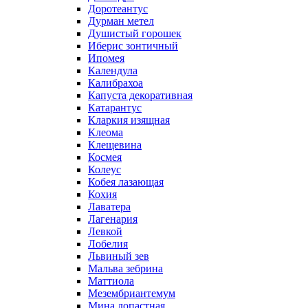
Доротеантус
Дурман метел
Душистый горошек
Иберис зонтичный
Ипомея
Календула
Калибрахоа
Капуста декоративная
Катарантус
Кларкия изящная
Клеома
Клещевина
Космея
Колеус
Кобея лазающая
Кохия
Лаватера
Лагенария
Левкой
Лобелия
Львиный зев
Мальва зебрина
Маттиола
Мезембриантемум
Мина лопастная