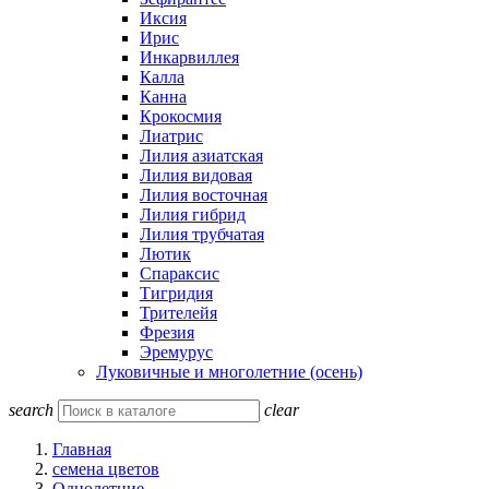
Иксия
Ирис
Инкарвиллея
Калла
Канна
Крокосмия
Лиатрис
Лилия азиатская
Лилия видовая
Лилия восточная
Лилия гибрид
Лилия трубчатая
Лютик
Спараксис
Тигридия
Трителейя
Фрезия
Эремурус
Луковичные и многолетние (осень)
search
clear
Главная
семена цветов
Однолетние