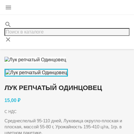

search
clear
ЛУК РЕПЧАТЫЙ ОДИНЦОВЕЦ
15,00 ₽
С НДС
Среднеспелый 95-110 дней, Луковица округло-плоская и
плоская, массой 55-80 г, Урожайность 195-410 ц/га, 1гр. в
цветном пакетике.