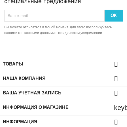
специальные предложения
Вы можете отписаться в любой момент. Для этого воспользуйтесь
нашими контактными данными в юридическом уведомлении.

ТОВАРЫ

НАША КОМПАНИЯ

ВАША УЧЕТНАЯ ЗАПИСЬ
key
ИНФОРМАЦИЯ О МАГАЗИНЕ

ИНФОРМАЦИЯ